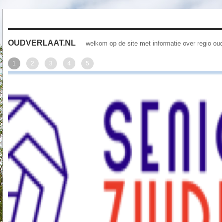
OUDVERLAAT.NL
welkom op de site met informatie over regio oud
1
2
3
4
5