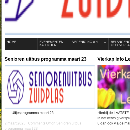
HOME
EVENEMENTEN
VERENIGING e.d.
BELANGEN
KALENDER
OUD-VERLA
Senioren uitbus programma maart 23
Vierkap Info L
Uitjesprogramma maart 23
Hierbij de LAATSTE V
in het vervolg versp
2 maart 2023 |
Comments Off
on Senioren uitbus
u dan ook via de mai
programma maart 23