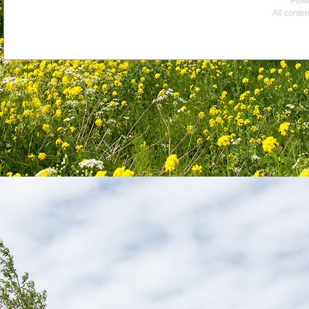
Powe
All conte